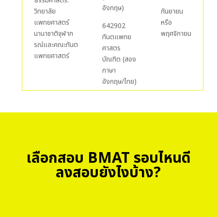
ธรรมศาสตร์:
อังกฤษ)
วิทยาลัย
กันยายน
แพทยศาสตร์
หรือ
642902
นานาชาติจุฬาภ
พฤศจิกายน
ทันตแพทย
รณ์และคณะทันต
ศาสตร
แพทยศาสตร์
บัณฑิต (สอง
ภาษา
อังกฤษ/ไทย)
เลือกสอบ BMAT รอบไหนดี
ลงสอบยังไงบ้าง?