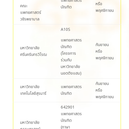
แพทยศาสตร
หรือ
คณะ
บัณฑิต
พฤศจิกายน
แพทยศาสตร์
วชิรพยาบาล
A10S
แพทยศาสตร
กันยายน
บัณฑิต
มหาวิทยาลัย
หรือ
(โครงการ
ศรีนครินทรวิโรฒ
พฤศจิกายน
ร่วมกับ
มหาวิทยาลัย
นอตติงแฮม)
กันยายน
มหาวิทยาลัย
แพทยศาสตร
หรือ
เทคโนโลยีสุรนารี
บัณฑิต
พฤศจิกายน
642901
แพทยศาสตร
บัณฑิต
มหาวิทยาลัย
(ภาษา