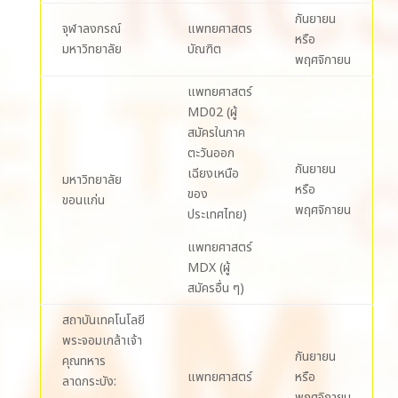
กันยายน
จุฬาลงกรณ์
แพทยศาสตร
หรือ
มหาวิทยาลัย
บัณฑิต
พฤศจิกายน
แพทยศาสตร์
MD02 (ผู้
สมัครในภาค
ตะวันออก
กันยายน
เฉียงเหนือ
มหาวิทยาลัย
หรือ
ของ
ขอนแก่น
พฤศจิกายน
ประเทศไทย)
แพทยศาสตร์
MDX (ผู้
สมัครอื่น ๆ)
สถาบันเทคโนโลยี
พระจอมเกล้าเจ้า
กันยายน
คุณทหาร
แพทยศาสตร์
หรือ
ลาดกระบัง:
พฤศจิกายน