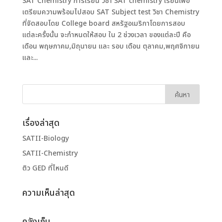
SAT Chemistry การเรียน วิชา SAT chemistry เรียนเพื่อ
เตรียมความพร้อมไปสอบ SAT Subject test วิชา Chemistry
ที่จัดสอบโดย College board สหรัฐอเมริกาโดยการสอบ
แต่ละครั้งนั้น จะกำหนดให้สอบ ใน 2 ช่วงเวลา ของแต่ละปี คือ
เดือน พฤษภาคม,มิถุนายน และ รอบ เดือน ตุลาคม,พฤศจิกายน
และ...
เรื่องล่าสุด
SATII-Biology
SATII-Chemistry
ติว GED ที่ไหนดี
ความเห็นล่าสุด
คลังเก็บ