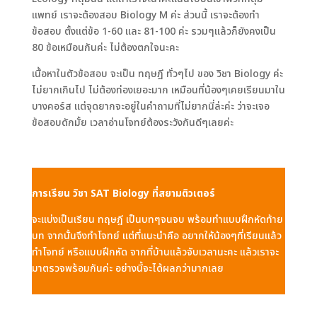
แพทย์ เราจะต้องสอบ Biology M ค่ะ ส่วนนี้ เราจะต้องทำ
ข้อสอบ ตั้งแต่ข้อ 1-60 และ 81-100 ค่ะ รวมๆแล้วก็ยังคงเป็น
80 ข้อเหมือนกันค่ะ ไม่ต้องตกใจนะคะ
เนื้อหาในตัวข้อสอบ จะเป็น ทฤษฎี ทั่วๆไป ของ วิชา Biology ค่ะ
ไม่ยากเกินไป ไม่ต้องท่องเยอะมาก เหมือนที่น้องๆเคยเรียนมาใน
บางคอร์ส แต่จุดยากจะอยู่ในคำถามที่ไม่ยากนี่ล่ะค่ะ ว่าจะเจอ
ข้อสอบดักมั้ย เวลาอ่านโจทย์ต้องระวังกันดีๆเลยค่ะ
การเรียน วิชา SAT Biology ที่สยามติวเตอร์
จะแบ่งเป็นเรียน ทฤษฎี เป็นบทๆจนจบ พร้อมทำแบบฝึกหัดท้าย
บท จากนั้นจึงทำโจทย์ แต่ที่แนะนำคือ อยากให้น้องๆที่เรียนแล้ว
ทำโจทย์ หรือแบบฝึกหัด จากที่บ้านแล้วจับเวลานะคะ แล้วเราจะ
มาตรวจพร้อมกันค่ะ อย่างนี้จะได้ผลกว่ามากเลย